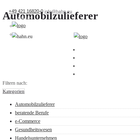
+49 421 16820-0
info@hahn.eu
Automobilzulieferer
Leitsätze
Nutzungsbedingungen
Impressum
PRIVATKUNDEN
FIRMENKUNDEN
ÜBER UNS
KUNDENPORTAL
Filtern nach:
Kategorien
Automobilzulieferer
beratende Berufe
e-Commerce
Gesundheitswesen
Handelsunternehmen